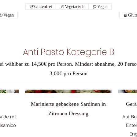
Glutenfrei
Vegetarisch
Vegan
Vegan
Glute
Anti Pasto Kategorie B
 frei wählbar zu 14,50€ pro Person. Mindest abnahme, 20 Pers
3,00€ pro Person
t
Marinierte gebackene Sardinen in
Gerä
Zitronen Dressing
Vide mit
Auf Bu
lsamico
Enten
Eng