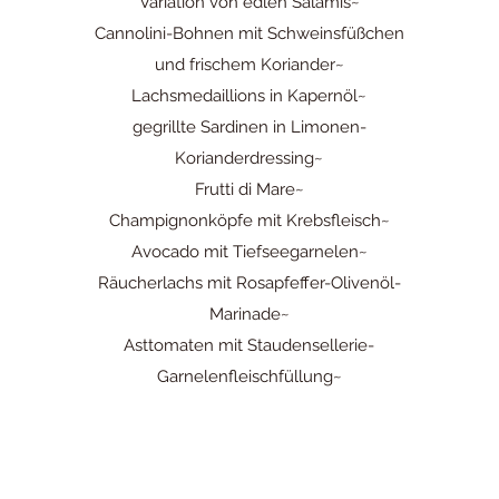
Variation von edlen Salamis~
Cannolini-Bohnen mit Schweinsfüßchen
und frischem Koriander~
Lachsmedaillions in Kapernöl~
gegrillte Sardinen in Limonen-
Korianderdressing~
Frutti di Mare~
Champignonköpfe mit Krebsfleisch~
Avocado mit Tiefseegarnelen~
Räucherlachs mit Rosapfeffer-Olivenöl-
Marinade~
Asttomaten mit Staudensellerie-