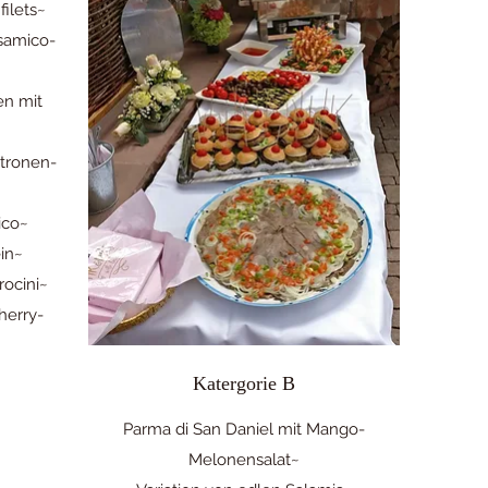
filets~
lsamico-
en mit
itronen-
ico~
in~
rocini~
herry-
Katergorie B
Parma di San Daniel mit Mango-
Melonensalat~