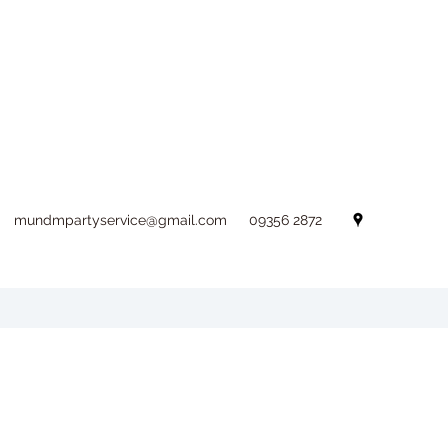
mundmpartyservice@gmail.com
09356 2872