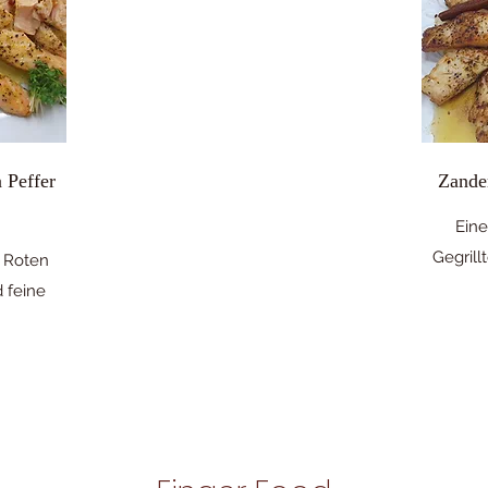
a Peffer
Zander
Ein
Gegrill
 Roten
d feine