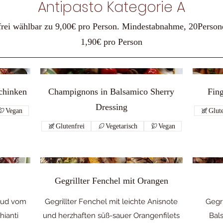
Antipasto Kategorie A
4 frei wählbar zu 9,00€ pro Person. Mindestabnahme, 20Perso
1,90€ pro Person
chinken
Champignons in Balsamico Sherry
Fin
Dressing
Vegan
Glute
Glutenfrei
Vegetarisch
Vegan
Gegrillter Fenchel mit Orangen
 Sud vom
Gegrillter Fenchel mit leichte Anisnote
Gegr
hianti
und herzhaften süß-sauer Orangenfilets
Bal