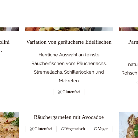
lini
Variation von geräucherte Edelfischen
Parm
e
Herrliche Auswahl an feinste
Räucherfischen vom Räucherlachs,
natu
Stremellachs, Schillerlocken und
Rohschi
Makrelen
Glutenfrei
Räuchergarnelen mit Avocadoe
Glutenfrei
Vegetarisch
Vegan